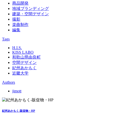
商品開発
地域ブランディング
建築・空間デザイン
撮影
楽曲制作
編集
Tags
H.I.S.
KISS LABO
和歌山県由良町
空間デザイン
紀州あかもく
近畿大学
Authors
jimott
紀州あかもく-販促物・HP