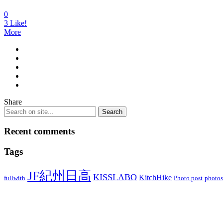
0
3
Like!
More
Share
Recent comments
Tags
JF紀州日高
KISSLABO
KitchHike
fullwith
Photo post
photos