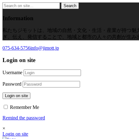
Information
私たちジモットは、地域の自然・文化・生活・産業が持つ魅
ぎ、伝え、発信することで、地域と都市の人々の共創が生み
075-634-5756
info@jimott.jp
Login on site
Username
Password
Login on site
Remember Me
Remind the password
×
Login on site