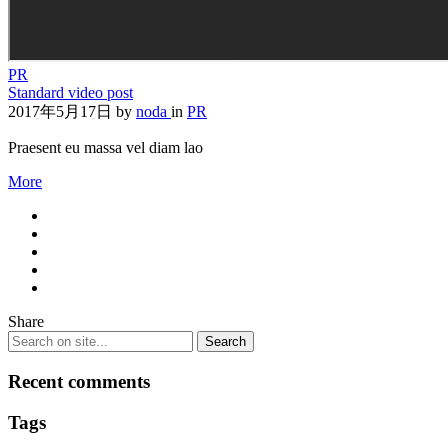
PR
Standard video post
2017年5月17日
by
noda
in
PR
Praesent eu massa vel diam lao
More
Share
Recent comments
Tags