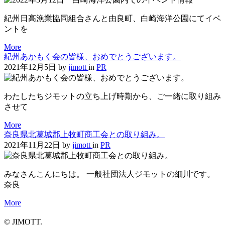
紀州日高漁業協同組合さんと由良町、白崎海洋公園にてイベ
ントを
More
紀州あかもく会の皆様、おめでとうございます。
2021年12月5日
by
jimott
in
PR
わたしたちジモットの立ち上げ時期から、ご一緒に取り組み
させて
More
奈良県北葛城郡上牧町商工会との取り組み。
2021年11月22日
by
jimott
in
PR
みなさんこんにちは。 一般社団法人ジモットの細川です。
奈良
More
© JIMOTT.