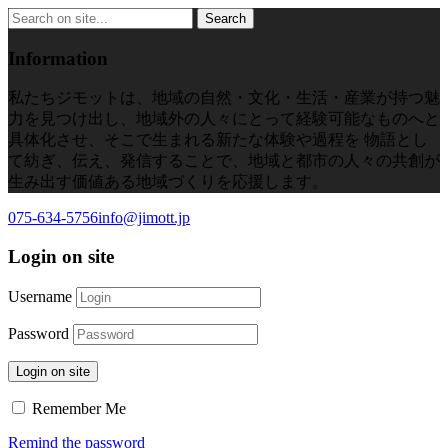
Information
私たちジモットは、地域の自然・文化・生活・産業が持つ魅
力を見つけ出し、地域外の人々にとって経験可能なものへと
具体化させ、そこで生まれる新たな体験や過程を 物語とし
て紡ぎ、伝え、発信することで、地域と都市の人々の共創が
生み出す価値ある地域づくりを応援します。
075-634-5756
info@jimott.jp
Login on site
Username
Password
Login on site
Remember Me
Remind the password