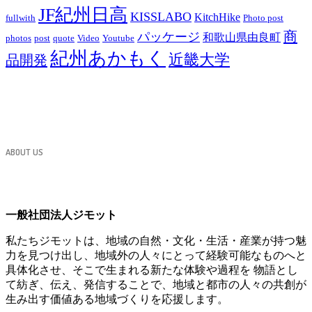
JF紀州日高
KISSLABO
KitchHike
fullwith
Photo post
商
パッケージ
和歌山県由良町
photos
post
quote
Video
Youtube
紀州あかもく
近畿大学
品開発
ABOUT US
一般社団法人ジモット
私たちジモットは、地域の自然・文化・生活・産業が持つ魅
力を見つけ出し、地域外の人々にとって経験可能なものへと
具体化させ、そこで生まれる新たな体験や過程を 物語とし
て紡ぎ、伝え、発信することで、地域と都市の人々の共創が
生み出す価値ある地域づくりを応援します。