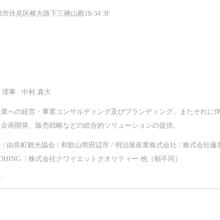
京都市伏見区横大路下三栖山殿18-34 3F
理事 : 中村 真大
企業への経営・事業コンサルディング及びブランディング。またそれに
、企画開発、販売戦略などの総合的ソリューションの提供。
/ 由良町観光協会 / 和歌山県田辺市 / 明治屋産業株式会社 / 株式会社藤
合同会社SOHING. / 株式会社クワイエットクオリティー 他（順不同）
行