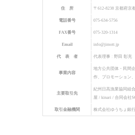
住 所
〒612-8238 京都府
電話番号
075-634-5756
FAX番号
075-320-1314
Email
info@jimott.jp
代 表 者
代表理事 : 野田 彰充 
地方公共団体・民間
事業内容
作、プロモーション
紀州日高漁業協同組合 
主要取引先
屋 / kinari / 
取引金融機関
株式会社ゆうちょ銀