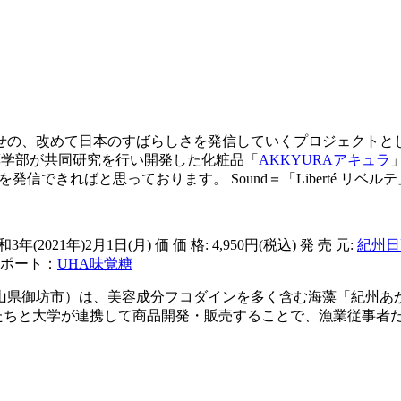
の、改めて日本のすばらしさを発信していくプロジェクトとし
薬学部が共同研究を行い開発した化粧品「
AKKYURAアキュラ
ればと思っております。 Sound＝「Liberté リベルテ」 By Takashi 
(2021年)2月1日(月) 価 価 格: 4,950円(税込) 発 売 元:
紀州日
ポート：
UHA味覚糖
県御坊市）は、美容成分フコダインを多く含む海藻「紀州あか
の漁師たちと大学が連携して商品開発・販売することで、漁業従事