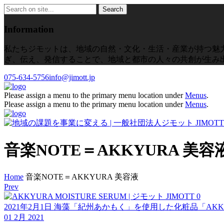
Information
私たちジモットは、地域の自然・文化・生活・産業が持つ魅
ぎ、伝え、発信することで、地域と都市の人々の共創が生み
075-634-5756
info@jimott.jp
Please assign a menu to the primary menu location under
Menus
.
Please assign a menu to the primary menu location under
Menus
.
音楽NOTE＝AKKYURA 美
Home
音楽NOTE＝AKKYURA 美容液
Prev
0
2021年2月1日 海藻「紀州あかもく」を使用した化粧品「A
01 2月 2021