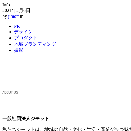
Info
2021年2月6日
by
jimott
in
PR
デザイン
プロダクト
地域ブランディング
撮影
ABOUT US
一般社団法人ジモット
私たちジモットは、地域の自然・文化・生活・産業が持つ魅