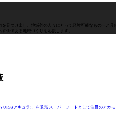
力を見つけ出し、地域外の人々にとって経験可能なものへと具体
出す価値ある地域づくりを応援します。
容液
KKYURA(アキュラ)」を販売 スーパーフードとして注目のアカ