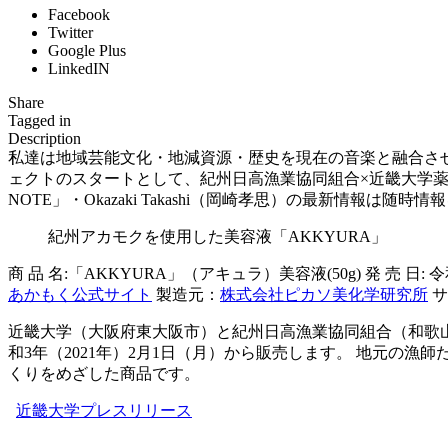
Facebook
Twitter
Google Plus
LinkedIN
Share
Tagged in
Description
私達は地域芸能文化・地減資源・歴史を現在の音楽と融合させ
ェクトのスタートとして、紀州日高漁業協同組合×近畿大学
NOTE」・Okazaki Takashi（岡崎孝思）の最新情報は随時情報を発信でき
紀州アカモクを使用した美容液「AKKYURA」
商 品 名:「AKKYURA」（アキュラ）美容液(50g) 発 売 日: 令和3年
あかもく公式サイト
製造元：
株式会社ピカソ美化学研究所
サ
近畿大学（大阪府東大阪市）と紀州日高漁業協同組合（和歌山
和3年（2021年）2月1日（月）から販売します。 地元
くりをめざした商品です。
近畿大学プレスリリース