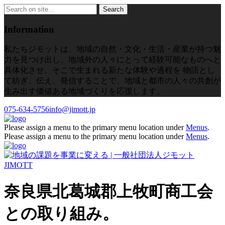
Information
私たちジモットは、地域の自然・文化・生活・産業が持つ魅
力を見つけ出し、地域外の人々にとって経験可能なものへと
具体化させ、そこで生まれる新たな体験や過程を 物語とし
て紡ぎ、伝え、発信することで、地域と都市の人々の共創が
生み出す価値ある地域づくりを応援します。
075-634-5756
info@jimott.jp
Please assign a menu to the primary menu location under
Menus
.
Please assign a menu to the primary menu location under
Menus
.
奈良県北葛城郡上牧町商工会
との取り組み。